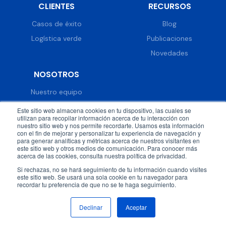
CLIENTES
RECURSOS
Casos de éxito
Blog
Logística verde
Publicaciones
Novedades
NOSOTROS
Nuestro equipo
Trabaja con nosotros
Este sitio web almacena cookies en tu dispositivo, las cuales se
utilizan para recopilar información acerca de tu interacción con
Prensa
nuestro sitio web y nos permite recordarte. Usamos esta información
con el fin de mejorar y personalizar tu experiencia de navegación y
Eventos
para generar analíticas y métricas acerca de nuestros visitantes en
este sitio web y otros medios de comunicación. Para conocer más
acerca de las cookies, consulta nuestra política de privacidad.
Si rechazas, no se hará seguimiento de tu información cuando visites
este sitio web. Se usará una sola cookie en tu navegador para
recordar tu preferencia de que no se te haga seguimiento.
© 2026 DispatchTrack all rights reserved.
Política de
privacidad
Términos & condiciones
Declinar
Aceptar
Síguenos en