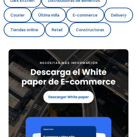
Dark kitchen
Distribuidoras de alimentos
Courier
Última milla
E-commerce
Delivery
Tiendas online
Retail
Constructoras