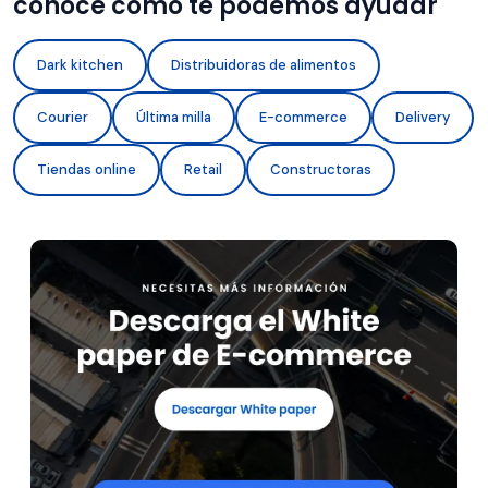
conoce cómo te podemos ayudar
Dark kitchen
Distribuidoras de alimentos
Courier
Última milla
E-commerce
Delivery
Tiendas online
Retail
Constructoras