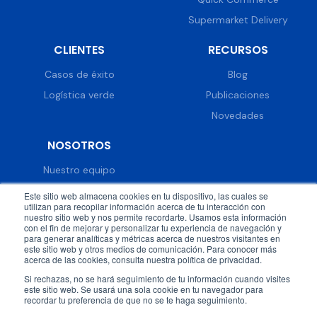
Supermarket Delivery
CLIENTES
RECURSOS
Casos de éxito
Blog
Logística verde
Publicaciones
Novedades
NOSOTROS
Nuestro equipo
Trabaja con nosotros
Este sitio web almacena cookies en tu dispositivo, las cuales se
utilizan para recopilar información acerca de tu interacción con
Prensa
nuestro sitio web y nos permite recordarte. Usamos esta información
con el fin de mejorar y personalizar tu experiencia de navegación y
Eventos
para generar analíticas y métricas acerca de nuestros visitantes en
este sitio web y otros medios de comunicación. Para conocer más
acerca de las cookies, consulta nuestra política de privacidad.
Si rechazas, no se hará seguimiento de tu información cuando visites
este sitio web. Se usará una sola cookie en tu navegador para
recordar tu preferencia de que no se te haga seguimiento.
© 2026 DispatchTrack all rights reserved.
Política de