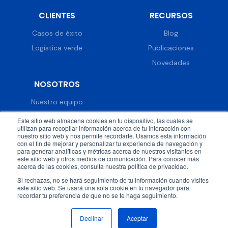
CLIENTES
RECURSOS
Casos de éxito
Blog
Logística verde
Publicaciones
Novedades
NOSOTROS
Nuestro equipo
Trabaja con nosotros
Este sitio web almacena cookies en tu dispositivo, las cuales se
utilizan para recopilar información acerca de tu interacción con
Prensa
nuestro sitio web y nos permite recordarte. Usamos esta información
con el fin de mejorar y personalizar tu experiencia de navegación y
Eventos
para generar analíticas y métricas acerca de nuestros visitantes en
este sitio web y otros medios de comunicación. Para conocer más
acerca de las cookies, consulta nuestra política de privacidad.
Si rechazas, no se hará seguimiento de tu información cuando visites
este sitio web. Se usará una sola cookie en tu navegador para
recordar tu preferencia de que no se te haga seguimiento.
© 2026 DispatchTrack all rights reserved.
Política de
privacidad
Términos & condiciones
Declinar
Aceptar
Síguenos en