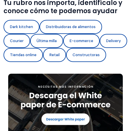
Tu rubro nos importa, identifícalo y
conoce cómo te podemos ayudar
Dark kitchen
Distribuidoras de alimentos
Courier
Última milla
E-commerce
Delivery
Tiendas online
Retail
Constructoras