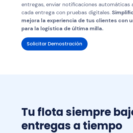
visibilidad,
múltiples p
milla.
entregas, enviar notificaciones automáticas a
total de tu
eficiencia di
cada entrega con pruebas digitales.
Simplifi
mejora la experiencia de tus clientes con 
Dangerou
para la logística de última milla.
Distribut
Distribució
Solicitar Demostración
peligrosos 
hormigón, c
monitoreo e
Tu flota siempre baj
entregas a tiempo