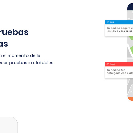
pruebas
as
 en el momento de la
ecer pruebas irrefutables