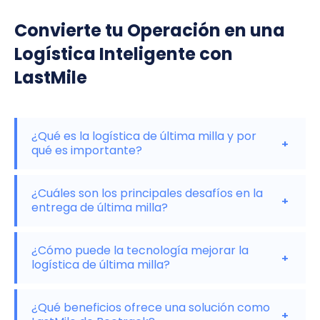
Convierte tu Operación en una
Logística Inteligente con
LastMile
¿Qué es la logística de última milla y por
+
qué es importante?
La logística de última milla se refiere al tramo final
¿Cuáles son los principales desafíos en la
del proceso de entrega, desde el centro de
+
entrega de última milla?
distribución hasta el cliente final.
Es crucial
porque impacta directamente en la satisfacción
Los desafíos incluyen la congestión del tráfico,
¿Cómo puede la tecnología mejorar la
del cliente y representa una parte significativa
las entregas fallidas por ausencia del cliente, la
+
logística de última milla?
de los costos logísticos.
gestión de múltiples paradas y la necesidad de
entregas rápidas y eficientes. Estos factores
El uso de tecnologías como sistemas de gestión
¿Qué beneficios ofrece una solución como
pueden aumentar los costos y afectar la
de transporte (TMS), seguimiento en tiempo real
+