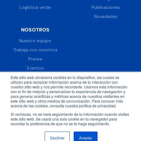
Logística verde
Publicaciones
Novedades
NOSOTROS
Nuestro equipo
Trabaja con nosotros
Prensa
Eventos
Este sitio web almacena cookies en tu dispositivo, las cuales se
utilizan para recopilar información acerca de tu interacción con
nuestro sitio web y nos permite recordarte. Usamos esta información
con el fin de mejorar y personalizar tu experiencia de navegación y
para generar analíticas y métricas acerca de nuestros visitantes en
© 2026 DispatchTrack all rights reserved.
Política de
este sitio web y otros medios de comunicación. Para conocer más
acerca de las cookies, consulta nuestra política de privacidad.
privacidad
Términos & condiciones
Si rechazas, no se hará seguimiento de tu información cuando visites
Síguenos en
este sitio web. Se usará una sola cookie en tu navegador para
recordar tu preferencia de que no se te haga seguimiento.
Declinar
Aceptar