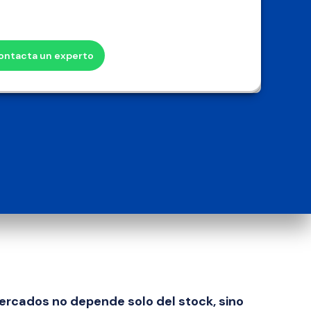
trabajan 
de ventanas de entrega.
ontacta un experto
imentos con 
a de frío y 
ercados no depende solo del stock, sino