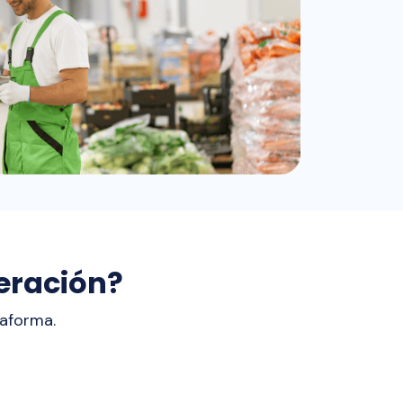
eración?
taforma.