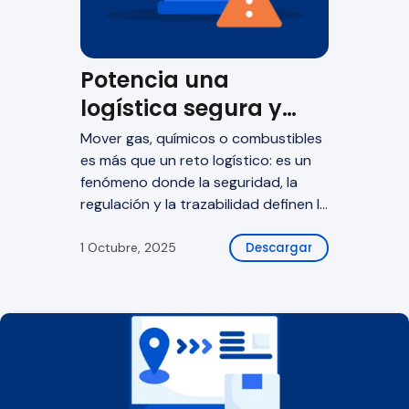
Potencia una
logística segura y
eficiente de
Mover gas, químicos o combustibles
materiales peligrosos
es más que un reto logístico: es un
fenómeno donde la seguridad, la
regulación y la trazabilidad definen la
continuidad del negocio.
1 Octubre, 2025
Descargar