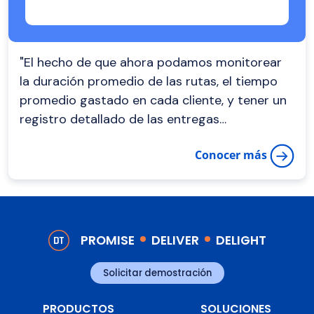
"El hecho de que ahora podamos monitorear
la duración promedio de las rutas, el tiempo
promedio gastado en cada cliente, y tener un
registro detallado de las entregas
completadas y las incidencias, nos
Conocer más
proporciona una base sólida para el análisis y
la mejora continua. Además, las herramientas
están generando información valiosa que
antes era difícil o tediosa de obtener"
PROMISE
DELIVER
DELIGHT
Solicitar demostración
PRODUCTOS
SOLUCIONES