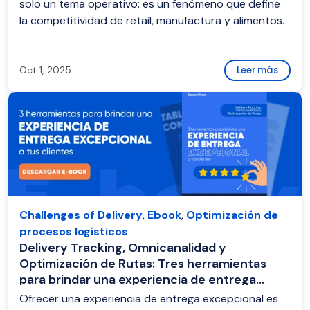
solo un tema operativo: es un fenómeno que define
la competitividad de retail, manufactura y alimentos.
Oct 1, 2025
Leer más
Challenges of Delivery
,
Ebook
,
Optimización de
procesos logísticos
Delivery Tracking, Omnicanalidad y
Optimización de Rutas: Tres herramientas
para brindar una experiencia de entrega
excepcional a tus clientes
Ofrecer una experiencia de entrega excepcional es