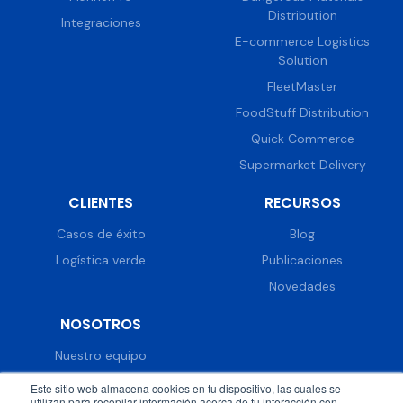
Distribution
Integraciones
E-commerce Logistics
Solution
FleetMaster
FoodStuff Distribution
Quick Commerce
Supermarket Delivery
CLIENTES
RECURSOS
Casos de éxito
Blog
Logística verde
Publicaciones
Novedades
NOSOTROS
Nuestro equipo
Trabaja con nosotros
Este sitio web almacena cookies en tu dispositivo, las cuales se
utilizan para recopilar información acerca de tu interacción con