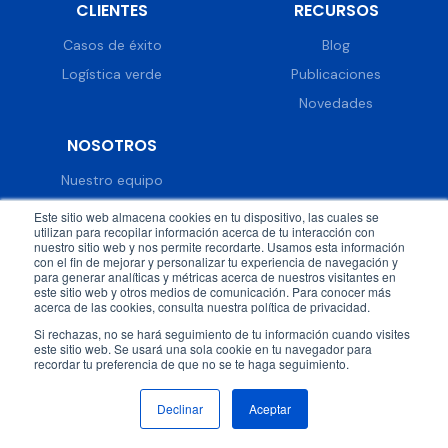
CLIENTES
RECURSOS
Casos de éxito
Blog
Logística verde
Publicaciones
Novedades
NOSOTROS
Nuestro equipo
Trabaja con nosotros
Este sitio web almacena cookies en tu dispositivo, las cuales se
utilizan para recopilar información acerca de tu interacción con
Prensa
nuestro sitio web y nos permite recordarte. Usamos esta información
con el fin de mejorar y personalizar tu experiencia de navegación y
Eventos
para generar analíticas y métricas acerca de nuestros visitantes en
este sitio web y otros medios de comunicación. Para conocer más
acerca de las cookies, consulta nuestra política de privacidad.
Si rechazas, no se hará seguimiento de tu información cuando visites
este sitio web. Se usará una sola cookie en tu navegador para
recordar tu preferencia de que no se te haga seguimiento.
© 2026 DispatchTrack all rights reserved.
Política de
privacidad
Términos & condiciones
Declinar
Aceptar
Síguenos en