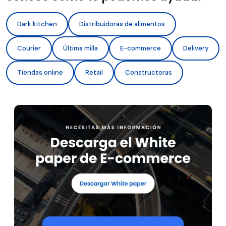
Dark kitchen
Distribuidoras de alimentos
Courier
Última milla
E-commerce
Delivery
Tiendas online
Retail
Constructoras