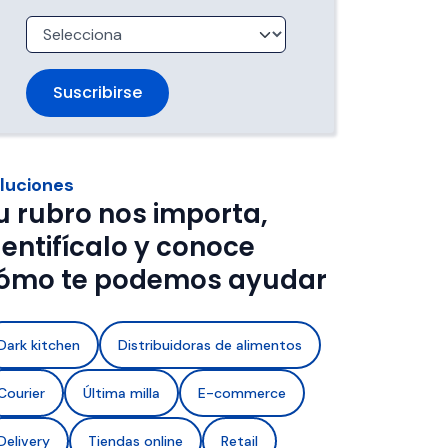
trabajan 
de ventanas de entrega.
imentos con 
a de frío y 
luciones
u rubro nos importa,
dentifícalo y conoce
ómo te podemos ayudar
Dark kitchen
Distribuidoras de alimentos
Courier
Última milla
E-commerce
Delivery
Tiendas online
Retail