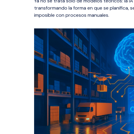
Ya no se trata solo de modelos teóricos: la I
visibilidad,
múltiples p
milla.
transformando la forma en que se planifica, s
total de tu
eficiencia di
imposible con procesos manuales.
Dangerou
Distribut
Distribució
peligrosos 
hormigón, c
monitoreo e