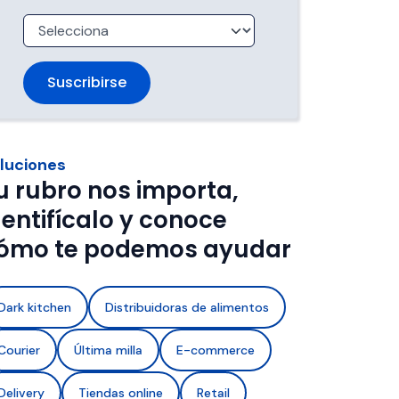
trabajan 
de ventanas de entrega.
imentos con 
a de frío y 
luciones
u rubro nos importa,
dentifícalo y conoce
ómo te podemos ayudar
Dark kitchen
Distribuidoras de alimentos
Courier
Última milla
E-commerce
Delivery
Tiendas online
Retail