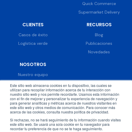
Quick Commerce
Supermarket Delivery
CLIENTES
RECURSOS
Casos de éxito
Blog
Logística verde
Publicaciones
Novedades
NOSOTROS
Nuestro equipo
Trabaja con nosotros
Este sitio web almacena cookies en tu dispositivo, las cuales se
utilizan para recopilar información acerca de tu interacción con
Prensa
nuestro sitio web y nos permite recordarte. Usamos esta información
con el fin de mejorar y personalizar tu experiencia de navegación y
Eventos
para generar analíticas y métricas acerca de nuestros visitantes en
este sitio web y otros medios de comunicación. Para conocer más
acerca de las cookies, consulta nuestra política de privacidad.
Si rechazas, no se hará seguimiento de tu información cuando visites
este sitio web. Se usará una sola cookie en tu navegador para
recordar tu preferencia de que no se te haga seguimiento.
© 2026 DispatchTrack all rights reserved.
Política de