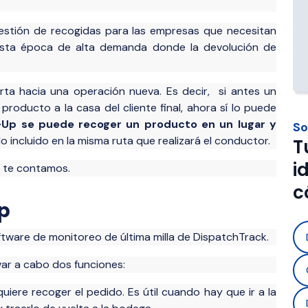
 automatización y control 
aradas y necesidad de 
operaciones y empresas que 
s operaciones.
aria.
con operadores 3PL.
gestión de recogidas para las empresas que necesitan
 esta época de alta demanda donde la devolución de
s Materials 
Foodstuff Distribution
ion
Solución para transportar al
rta hacia una operación nueva. Es decir, si antes un
trazabilidad, control de caden
n segura de materiales 
producto a la casa del cliente final, ahora sí lo puede
cumplimiento normativo.
como gas, cemento y 
Up se puede recoger un producto en un lugar y
So
umpliendo normativas y con 
do incluido en la misma ruta que realizará el conductor.
T
n tiempo real.
i
y te contamos.
c
p
oftware de monitoreo de última milla de DispatchTrack.
evar a cabo dos funciones:
iere recoger el pedido. Es útil cuando hay que ir a la