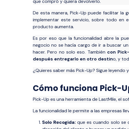
que compró y quiera devolverlo.
visibilidad,
múltiples p
milla.
total de tu
eficiencia di
De esta manera, Pick-Up puede facilitar la 
implementar este servicio, sobre todo en
Dangerou
producto aumenta.
Distribut
Es por eso que la funcionalidad abre la pue
Distribució
negocio no se hacía cargo de ir a buscar un 
peligrosos 
hacer. Pero no solo eso. También
con Pick-
hormigón, c
después entregarlo en otro destin
o, y to
monitoreo e
¿Quieres saber más Pick-Up? Sigue leyendo 
Cómo funciona Pick-U
Pick-Up es una herramienta de LastMile, el s
La funcionalidad le permite a las empresas ll
Solo Recogida:
que es cuando solo se qu