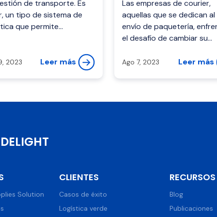
estión de transporte. Es
Las empresas de courier,
r, un tipo de sistema de
aquellas que se dedican al
stica que permite
envío de paquetería, enfre
matizar gran parte del
el desafío de cambiar su
eso logístico, lo que
servicio tradicional de env
ite aumentar ...
evolucionar hacia un servic
Leer más
Leer más
9, 2023
Ago 7, 2023
que ofrez...
DELIGHT
S
CLIENTES
RECURSOS
plies Solution
Casos de éxito
Blog
ns
Logística verde
Publicaciones