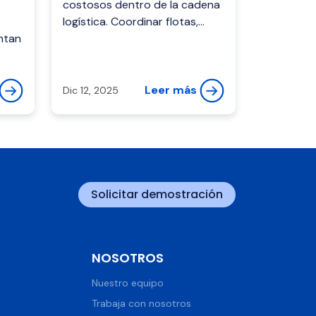
costosos dentro de la cadena
logística. Coordinar flotas,
ntan
rutas, conductores,
documentos y tiempos de
íos y
entrega requiere preci...
io
Leer más
Dic 12, 2025
Solicitar demostración
NOSOTROS
Nuestro equipo
Trabaja con nosotros