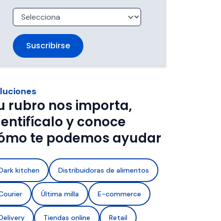
trabajan 
de ventanas de entrega.
imentos con 
a de frío y 
luciones
u rubro nos importa,
dentifícalo y conoce
ómo te podemos ayudar
Dark kitchen
Distribuidoras de alimentos
Courier
Última milla
E-commerce
Delivery
Tiendas online
Retail