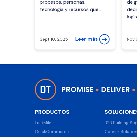
procesos, personas,
de g
tecnología y recursos que
deci
hacen posible que un
logí
producto llegue desde su
auto
origen hasta el cliente final.
proc
perm
Leer más
Sept 10, 2025
Nov 
PROMISE
DELIVER
PRODUCTOS
SOLUCIONE
LastMile
B2B Building Sup
QuickCommerce
Courier Solutio