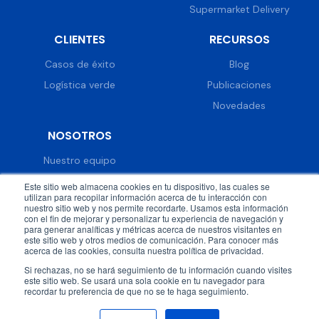
Supermarket Delivery
CLIENTES
RECURSOS
Casos de éxito
Blog
Logística verde
Publicaciones
Novedades
NOSOTROS
Nuestro equipo
Trabaja con nosotros
Este sitio web almacena cookies en tu dispositivo, las cuales se
utilizan para recopilar información acerca de tu interacción con
Prensa
nuestro sitio web y nos permite recordarte. Usamos esta información
con el fin de mejorar y personalizar tu experiencia de navegación y
Eventos
para generar analíticas y métricas acerca de nuestros visitantes en
este sitio web y otros medios de comunicación. Para conocer más
acerca de las cookies, consulta nuestra política de privacidad.
Si rechazas, no se hará seguimiento de tu información cuando visites
este sitio web. Se usará una sola cookie en tu navegador para
recordar tu preferencia de que no se te haga seguimiento.
© 2026 DispatchTrack all rights reserved.
Política de
privacidad
Términos & condiciones