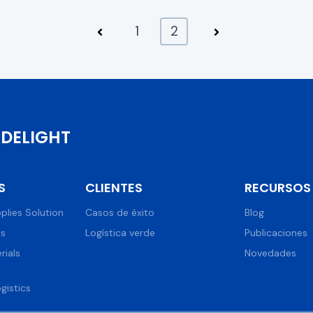
1
2
DELIGHT
S
CLIENTES
RECURSOS
plies Solution
Casos de éxito
Blog
ns
Logística verde
Publicaciones
rials
Novedades
istics