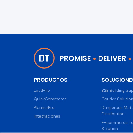
PROMISE
DELIVER
PRODUCTOS
SOLUCIONE
LastMile
B2B Building Sup
QuickCommerce
Courier Solutio
PlannerPro
Dangerous Mate
Distribution
Integraciones
E-commerce Log
Solution