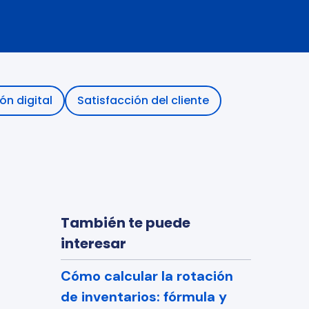
trabajan 
de ventanas de entrega.
imentos con 
a de frío y 
n digital
Satisfacción del cliente
También te puede
interesar
Cómo calcular la rotación
de inventarios: fórmula y