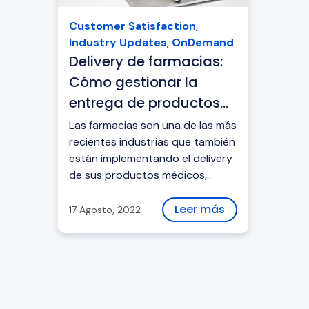
Customer Satisfaction
,
Industry Updates
,
OnDemand
Delivery de farmacias:
Cómo gestionar la
entrega de productos
médicos
Las farmacias son una de las más
recientes industrias que también
están implementando el delivery
de sus productos médicos,
donde el gran desafío es
gestionar entregas rápidas
Leer más
17 Agosto, 2022
para...