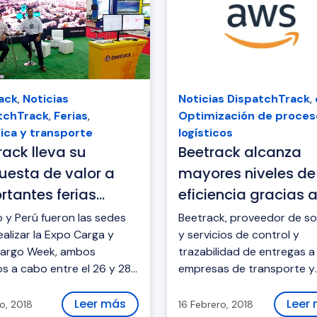
ack
,
Noticias
Noticias DispatchTrack
,
tchTrack
,
Ferias
,
Optimización de proces
tica y transporte
logísticos
rack lleva su
Beetrack alcanza
uesta de valor a
mayores niveles de
rtantes ferias
eficiencia gracias 
rnacionales
Amazon Web Servi
 y Perú fueron las sedes
Beetrack, proveedor de s
ealizar la Expo Carga y
y servicios de control y
Cargo Week, ambos
trazabilidad de entregas a
os a cabo entre el 26 y 28
empresas de transporte y
o.
cadena de suministros, de
sus inicios -hace cuatro a
Leer más
Leer
o, 2018
16 Febrero, 2018