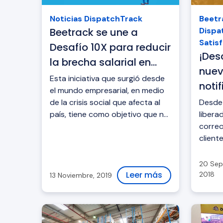
Noticias DispatchTrack
Beetr
Beetrack se une a
Dispa
Satisf
Desafío 10X para reducir
¡Des
la brecha salarial en
nuev
Chile
Esta iniciativa que surgió desde
noti
el mundo empresarial, en medio
clien
de la crisis social que afecta al
Desde 
país, tiene como objetivo que no
libera
haya diferencias de más de 10
correo
veces entre el suel...
cliente
20 Sep
Leer más
2018
13 Noviembre, 2019