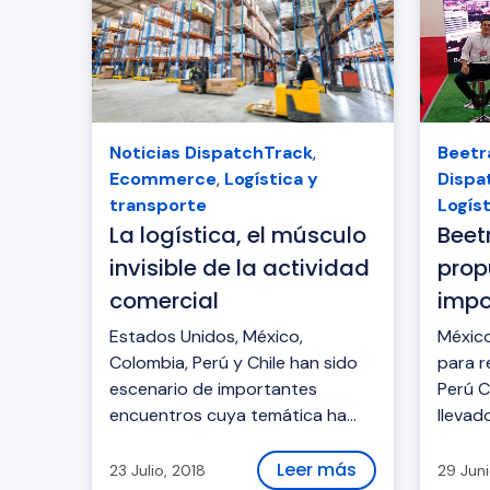
Noticias DispatchTrack
,
Beetr
Ecommerce
,
Logística y
Dispa
transporte
Logís
La logística, el músculo
Beet
invisible de la actividad
prop
comercial
impo
inte
Estados Unidos, México,
México
Colombia, Perú y Chile han sido
para r
escenario de importantes
Perú 
encuentros cuya temática ha
llevad
girado en torno a la gestión
de juni
logística y su impacto en el
Leer más
23 Julio, 2018
29 Juni