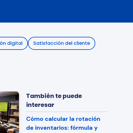
trabajan 
de ventanas de entrega.
imentos con 
a de frío y 
n digital
Satisfacción del cliente
También te puede
interesar
Cómo calcular la rotación
de inventarios: fórmula y