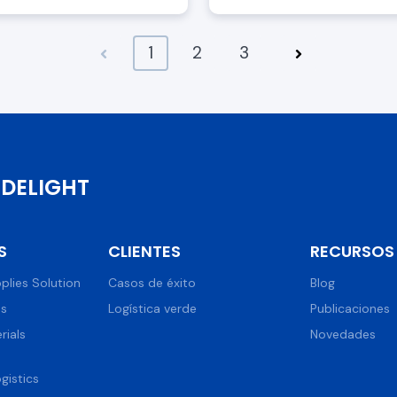
ha dejado e...
1
2
3
DELIGHT
S
CLIENTES
RECURSOS
plies Solution
Casos de éxito
Blog
ns
Logística verde
Publicaciones
rials
Novedades
istics