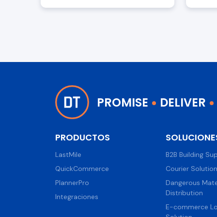
fortalecimien...
PROMISE
DELIVER
PRODUCTOS
SOLUCIONE
LastMile
B2B Building Sup
QuickCommerce
Courier Solutio
PlannerPro
Dangerous Mate
Distribution
Integraciones
E-commerce Log