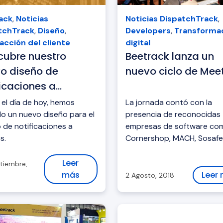
ack
,
Noticias
Noticias DispatchTrack
,
tchTrack
,
Diseño
,
Developers
,
Transforma
acción del cliente
digital
cubre nuestro
Beetrack lanza un
o diseño de
nuevo ciclo de Mee
ficaciones a
tes!
el día de hoy, hemos
La jornada contó con la
do un nuevo diseño para el
presencia de reconocidas
 de notificaciones a
empresas de software co
s.
Cornershop, MACH, Sosafe
Admetrick y Healthatom, e
otras.
Leer
tiembre,
más
Leer
2 Agosto, 2018