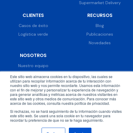
Supermarket Delivery
CLIENTES
RECURSOS
Casos de éxito
Blog
Logística verde
Publicaciones
Novedades
NOSOTROS
Nuestro equipo
Trabaja con nosotros
Este sitio web almacena cookies en tu dispositivo, las cuales se
utilizan para recopilar información acerca de tu interacción con
Prensa
nuestro sitio web y nos permite recordarte. Usamos esta información
con el fin de mejorar y personalizar tu experiencia de navegación y
Eventos
para generar analíticas y métricas acerca de nuestros visitantes en
este sitio web y otros medios de comunicación. Para conocer más
acerca de las cookies, consulta nuestra política de privacidad.
Si rechazas, no se hará seguimiento de tu información cuando visites
este sitio web. Se usará una sola cookie en tu navegador para
recordar tu preferencia de que no se te haga seguimiento.
© 2026 DispatchTrack all rights reserved.
Política de
privacidad
Términos & condiciones