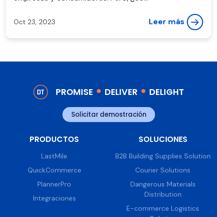
Leer más
Oct 23, 2023
PROMISE
DELIVER
DELIGHT
Solicitar demostración
PRODUCTOS
SOLUCIONES
LastMile
B2B Building Supplies Solution
QuickCommerce
Courier Solutions
PlannerPro
Dangerous Materials
Distribution
Integraciones
E-commerce Logistics