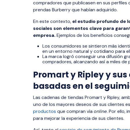
compradores que publicasen en sus perfiles d
prendas Burberry que habían adquirido.
En este contexto,
el estudio profundo de l
sociales son elementos clave para garanti
empresa.
Ejemplos de los beneficios conse
Los consumidores se sintieron más ident
en un entorno natural y cotidiano para ell
La marca logró conseguir una difusión gra
compradores, alcanzando así a miles de p
Promart y Ripley y sus
basadas en el seguimi
Las cadenas de tiendas Promart y Ripley, am
uno de los mayores deseos de sus clientes es
productos
que compran vía
online
. Por ello
para mejorar la experiencia de sus clientes.
Así, tanto el
servicio de seguimiento de Prom