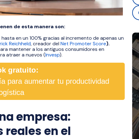
ienen de esta manera son:
 hasta en un 100% gracias al incremento de apenas un
rick Reichheld
, creador del
Net Promoter Score
).
 para mantener a los antiguos consumidores en
ara atraer a nuevos (
Invesp
).
k gratuito:
gía para aumentar tu productividad
logística
una empresa:
 reales en el