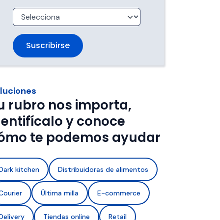
trabajan 
de ventanas de entrega.
imentos con 
a de frío y 
luciones
u rubro nos importa,
dentifícalo y conoce
ómo te podemos ayudar
Dark kitchen
Distribuidoras de alimentos
Courier
Última milla
E-commerce
Delivery
Tiendas online
Retail