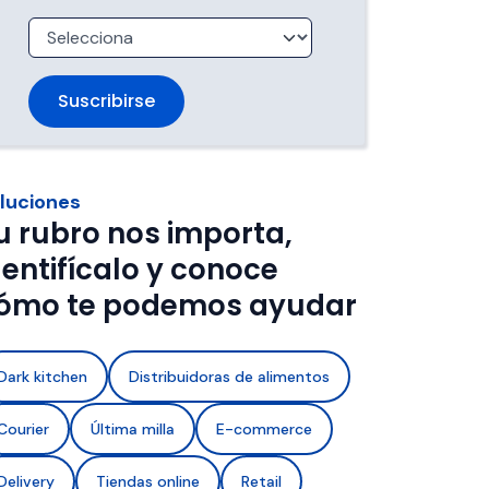
trabajan 
de ventanas de entrega.
imentos con 
a de frío y 
luciones
u rubro nos importa,
dentifícalo y conoce
ómo te podemos ayudar
Dark kitchen
Distribuidoras de alimentos
Courier
Última milla
E-commerce
Delivery
Tiendas online
Retail