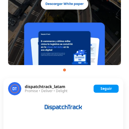
dispatchtrack_latam
Seguir
Promise • Deliver • Delight