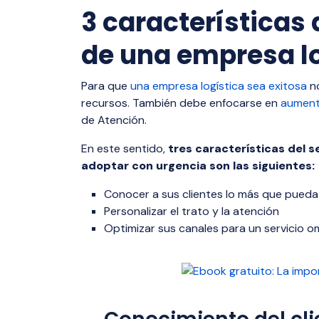
visibilidad,
múltiples p
milla.
3 características d
total de tu
eficiencia di
de una empresa lo
Dangerou
Distribut
Para que
una empresa logística sea exitosa
no
recursos. También debe enfocarse en
Distribució
aumenta
de Atención.
peligrosos 
hormigón, c
En este sentido,
tres características del s
monitoreo e
adoptar con urgencia son las siguientes:
Conocer a sus clientes lo más que pueda
Personalizar el trato y la atención
Optimizar sus canales para un servicio o