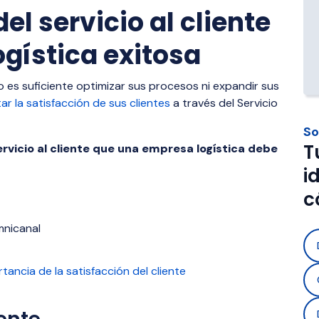
 automatización y control 
aradas y necesidad de 
operaciones y empresas que 
el servicio al cliente
s operaciones.
aria.
con operadores 3PL.
gística exitosa
s Materials 
Foodstuff Distribution
ion
Solución para transportar al
 es suficiente optimizar sus procesos ni expandir sus
trazabilidad, control de caden
n segura de materiales 
r la satisfacción de sus clientes
a través del Servicio
cumplimiento normativo.
como gas, cemento y 
So
umpliendo normativas y con 
T
ervicio al cliente que una empresa logística debe
n tiempo real.
i
c
mnicanal