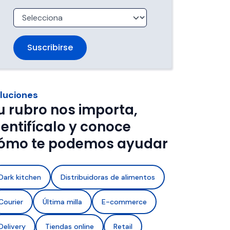
trabajan 
de ventanas de entrega.
imentos con 
a de frío y 
luciones
u rubro nos importa,
dentifícalo y conoce
ómo te podemos ayudar
Dark kitchen
Distribuidoras de alimentos
Courier
Última milla
E-commerce
Delivery
Tiendas online
Retail