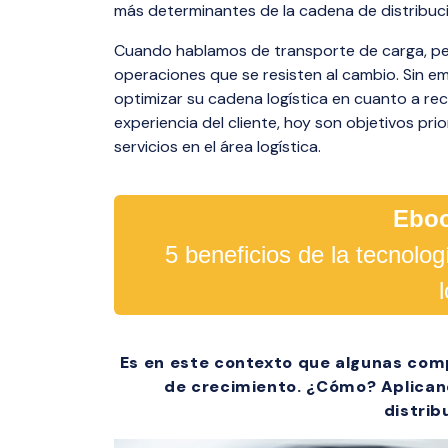
visibilidad,
múltiples p
milla.
más determinantes de la cadena de distribuc
total de tu
eficiencia di
Cuando hablamos de transporte de carga, pe
operaciones que se resisten al cambio. Sin e
Dangerou
optimizar su cadena logística en cuanto a re
Distribut
experiencia del cliente, hoy son objetivos pri
Distribució
servicios en el área logística.
peligrosos 
hormigón, c
Eboo
monitoreo e
5 beneficios de la tecnolo
Es en este contexto que algunas co
de crecimiento. ¿Cómo? Aplicand
distrib