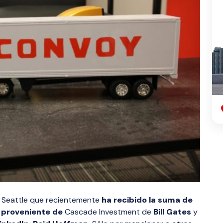
 Seattle que recientemente
ha recibido la suma de
o proveniente de
Cascade Investment de
Bill Gates
y