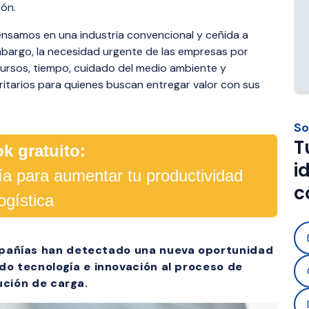
 automatización y control 
aradas y necesidad de 
operaciones y empresas que 
ión.
s operaciones.
aria.
con operadores 3PL.
nsamos en una industria convencional y ceñida a
mbargo, la necesidad urgente de las empresas por
s Materials 
Foodstuff Distribution
cursos, tiempo, cuidado del medio ambiente y
ion
Solución para transportar al
oritarios para quienes buscan entregar valor con sus
trazabilidad, control de caden
n segura de materiales 
cumplimiento normativo.
como gas, cemento y 
So
umpliendo normativas y con 
T
k gratuito:
n tiempo real.
i
gía para aumentar tu productividad
c
logística
mpañías han detectado una nueva oportunidad
o tecnología e innovación al proceso de
ución de carga.