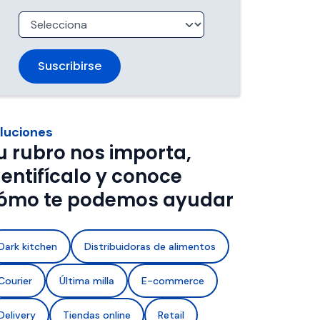
trabajan 
de ventanas de entrega.
imentos con 
a de frío y 
luciones
u rubro nos importa,
dentifícalo y conoce
ómo te podemos ayudar
Dark kitchen
Distribuidoras de alimentos
Courier
Última milla
E-commerce
Delivery
Tiendas online
Retail