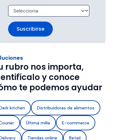
trabajan 
de ventanas de entrega.
imentos con 
a de frío y 
luciones
u rubro nos importa,
dentifícalo y conoce
ómo te podemos ayudar
Dark kitchen
Distribuidoras de alimentos
Courier
Última milla
E-commerce
Delivery
Tiendas online
Retail