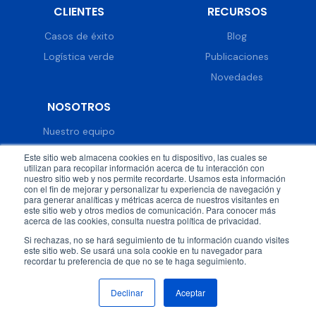
CLIENTES
RECURSOS
Casos de éxito
Blog
Logística verde
Publicaciones
Novedades
NOSOTROS
Nuestro equipo
Trabaja con nosotros
Este sitio web almacena cookies en tu dispositivo, las cuales se
utilizan para recopilar información acerca de tu interacción con
Prensa
nuestro sitio web y nos permite recordarte. Usamos esta información
con el fin de mejorar y personalizar tu experiencia de navegación y
Eventos
para generar analíticas y métricas acerca de nuestros visitantes en
este sitio web y otros medios de comunicación. Para conocer más
acerca de las cookies, consulta nuestra política de privacidad.
Si rechazas, no se hará seguimiento de tu información cuando visites
este sitio web. Se usará una sola cookie en tu navegador para
recordar tu preferencia de que no se te haga seguimiento.
© 2026 DispatchTrack all rights reserved.
Política de
privacidad
Términos & condiciones
Declinar
Aceptar
Síguenos en