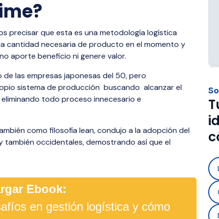
 automatización y control 
aradas y necesidad de 
operaciones y empresas que 
time?
s operaciones.
aria.
con operadores 3PL.
 precisar que esta es una metodología logística
s Materials 
Foodstuff Distribution
 la cantidad necesaria de producto en el momento y
ion
no aporte beneficio ni genere valor.
Solución para transportar al
trazabilidad, control de caden
n segura de materiales 
to de las empresas japonesas del 50, pero
cumplimiento normativo.
como gas, cemento y 
ropio sistema de producción buscando alcanzar el
So
umpliendo normativas y con 
, eliminando todo proceso innecesario e
T
n tiempo real.
i
ambién como filosofía lean, condujo a la adopción del
c
 también occidentales, demostrando así que el
rgar Ebook:
afíos en gestión logística y cómo