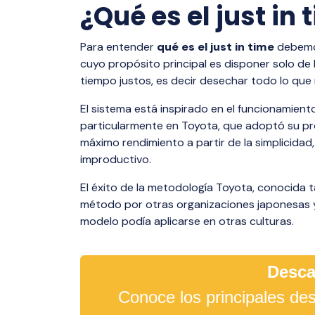
visibilidad,
múltiples p
milla.
¿Qué es el just in 
total de tu
eficiencia di
Para entender
qué es el just in time
debemos
Dangerou
cuyo propósito principal es disponer solo de
Distribut
tiempo justos, es decir desechar todo lo que 
Distribució
El sistema está inspirado en el funcionamien
peligrosos 
particularmente en Toyota, que adoptó su p
hormigón, c
máximo rendimiento a partir de la simplicidad
monitoreo e
improductivo.
El éxito de la metodología Toyota, conocida t
método por otras organizaciones japonesas y
modelo podía aplicarse en otras culturas.
Desca
Conoce los principales des