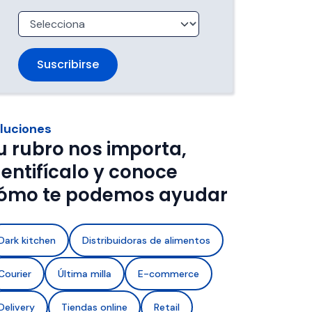
trabajan 
de ventanas de entrega.
imentos con 
a de frío y 
luciones
u rubro nos importa,
dentifícalo y conoce
ómo te podemos ayudar
Dark kitchen
Distribuidoras de alimentos
Courier
Última milla
E-commerce
Delivery
Tiendas online
Retail