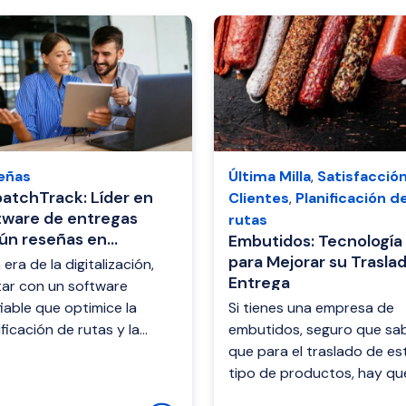
eñas
Última Milla
,
Satisfacció
patchTrack: Líder en
Clientes
,
Planificación d
tware de entregas
rutas
ún reseñas en
Embutidos: Tecnología
terra
para Mejorar su Trasla
 era de la digitalización,
Entrega
ar con un software
iable que optimice la
Si tienes una empresa de
ificación de rutas y la
embutidos, seguro que sa
ión de entregas es crucial
que para el traslado de es
 mantener la eficiencia
tipo de productos, hay qu
tiva y ...
tomar en cuenta muchos