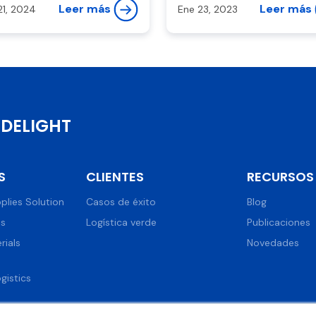
factores para que la entre
Leer más
Leer más
21, 2024
Ene 23, 2023
final sea exitosa.
DELIGHT
S
CLIENTES
RECURSOS
plies Solution
Casos de éxito
Blog
ns
Logística verde
Publicaciones
rials
Novedades
istics