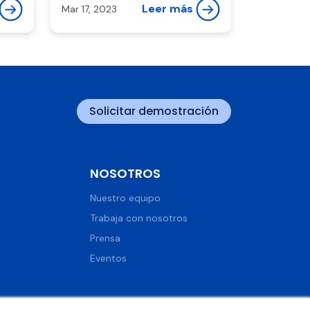
ga
Leer más
Mar 17, 2023
Solicitar demostración
NOSOTROS
Nuestro equipo
Trabaja con nosotros
Prensa
Eventos