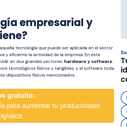
 automatización y control 
aradas y necesidad de 
operaciones y empresas que 
s operaciones.
aria.
con operadores 3PL.
ogía empresarial y
s Materials 
Foodstuff Distribution
ion
iene?
Solución para transportar al
trazabilidad, control de caden
n segura de materiales 
cumplimiento normativo.
aquella tecnología que puede ser aplicada en el sector
como gas, cemento y 
So
a y eficiente la actividad de la empresa. En este
umpliendo normativas y con 
T
ividir en dos grandes sectores:
n tiempo real.
hardware y software
.
i
vos tecnológicos físicos y tangibles, y el software toda
os dispositivos físicos mencionados.
c
k gratuito:
gía para aumentar tu productividad
logística