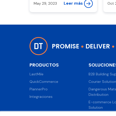
como una o...
Leer más
May 29, 2023
Oct 
PROMISE
DELIVER
PRODUCTOS
SOLUCIONE
LastMile
B2B Building Sup
QuickCommerce
Courier Solutio
PlannerPro
Dangerous Mate
Distribution
Integraciones
E-commerce Log
Solution
FleetMaster