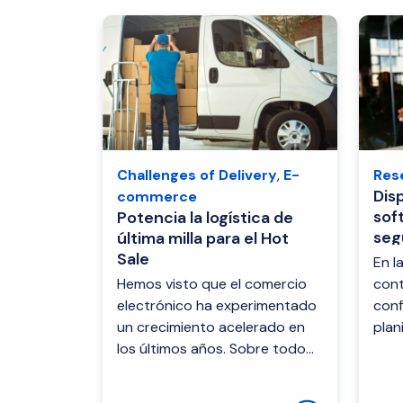
Challenges of Delivery
,
E-
Res
Dis
commerce
sof
Potencia la logística de
seg
última milla para el Hot
Cap
Sale
En la
Hemos visto que el comercio
cont
electrónico ha experimentado
conf
un crecimiento acelerado en
plan
los últimos años. Sobre todo
gest
en eventos como el Hot Sale
para
en México, que se presentan
opera