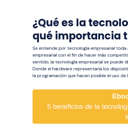
visibilidad,
múltiples p
milla.
total de tu
eficiencia di
¿Qué es la tecnol
Dangerou
Distribut
qué importancia t
Distribució
Se entiende por tecnología empresarial toda 
peligrosos 
empresarial con el fin de hacer más competitiv
hormigón, c
sentido, la tecnología empresarial se puede d
monitoreo e
Donde el hardware representaría los dispositi
la programación que hacen posible el uso de l
Eboo
5 beneficios de la tecnolo