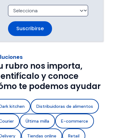
trabajan 
de ventanas de entrega.
imentos con 
a de frío y 
luciones
u rubro nos importa,
dentifícalo y conoce
ómo te podemos ayudar
Dark kitchen
Distribuidoras de alimentos
Courier
Última milla
E-commerce
Delivery
Tiendas online
Retail