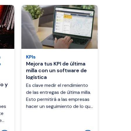
n
KPIs
Mejora tus KPI de última
e
milla con un software de
logística
do y
Es clave medir el rendimiento
de las entregas de última milla.
Esto permitirá a las empresas
bes
hacer un seguimiento de lo que
te
ocurre antes, durante y
e
después de las entregas. Así
pue...