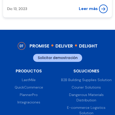
Leer más
Dic 13, 2023
PROMISE
DELIVER
DELIGHT
Solicitar demostración
PRODUCTOS
SOLUCIONES
LastMile
B2B Building Supplies Solution
QuickCommerce
Courier Solutions
PlannerPro
Dangerous Materials
Distribution
Integraciones
E-commerce Logistics
Solution