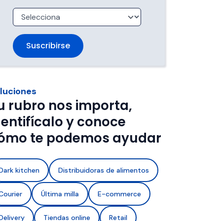
trabajan 
de ventanas de entrega.
imentos con 
a de frío y 
luciones
u rubro nos importa,
dentifícalo y conoce
ómo te podemos ayudar
Dark kitchen
Distribuidoras de alimentos
Courier
Última milla
E-commerce
Delivery
Tiendas online
Retail