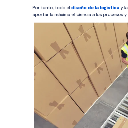
visibilidad,
múltiples p
milla.
Por tanto, todo el
diseño de la logística
y l
total de tu
eficiencia di
aportar la máxima eficiencia a los procesos y l
Dangerou
Distribut
Distribució
peligrosos 
hormigón, c
monitoreo e