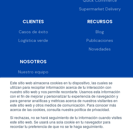
Quick Commerce
Supermarket Delivery
CLIENTES
RECURSOS
Casos de éxito
Blog
Logística verde
Publicaciones
Novedades
NOSOTROS
Nuestro equipo
Trabaja con nosotros
Este sitio web almacena cookies en tu dispositivo, las cuales se
utilizan para recopilar información acerca de tu interacción con
Prensa
nuestro sitio web y nos permite recordarte. Usamos esta información
con el fin de mejorar y personalizar tu experiencia de navegación y
Eventos
para generar analíticas y métricas acerca de nuestros visitantes en
este sitio web y otros medios de comunicación. Para conocer más
acerca de las cookies, consulta nuestra política de privacidad.
Si rechazas, no se hará seguimiento de tu información cuando visites
este sitio web. Se usará una sola cookie en tu navegador para
recordar tu preferencia de que no se te haga seguimiento.
© 2026 DispatchTrack all rights reserved.
Política de