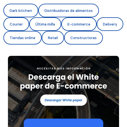
Dark kitchen
Distribuidoras de alimentos
Courier
Última milla
E-commerce
Delivery
Tiendas online
Retail
Constructoras