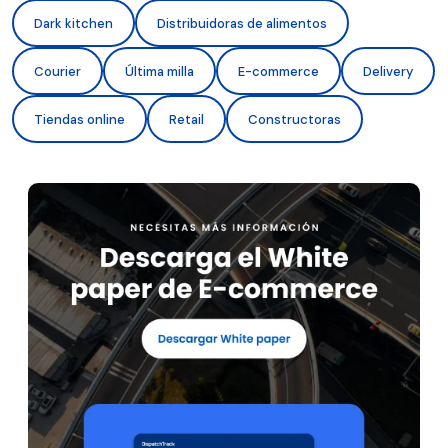
Dark kitchen
Distribuidoras de alimentos
Courier
Última milla
E-commerce
Delivery
Tiendas online
Retail
Constructoras