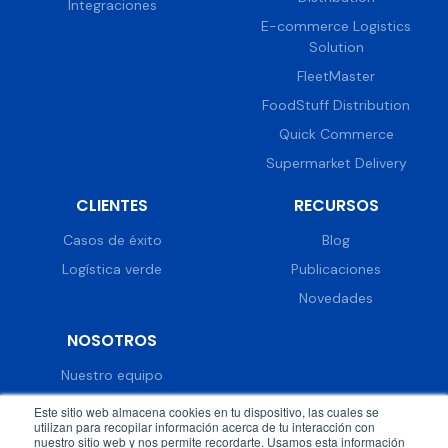
Integraciones
E-commerce Logistics
Solution
FleetMaster
FoodStuff Distribution
Quick Commerce
Supermarket Delivery
CLIENTES
RECURSOS
Casos de éxito
Blog
Logística verde
Publicaciones
Novedades
NOSOTROS
Nuestro equipo
Trabaja con nosotros
Este sitio web almacena cookies en tu dispositivo, las cuales se
utilizan para recopilar información acerca de tu interacción con
Prensa
nuestro sitio web y nos permite recordarte. Usamos esta información