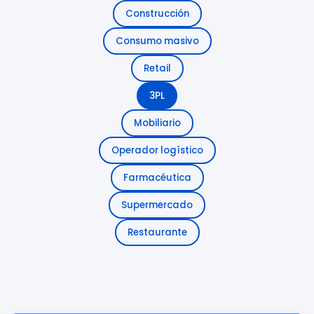
Construcción
Consumo masivo
Retail
3PL
Mobiliario
Operador logístico
Farmacéutica
Supermercado
Restaurante